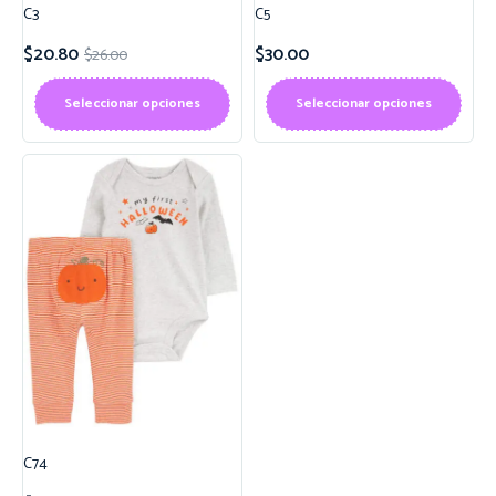
C3
C5
$
20.80
$
30.00
$
26.00
Seleccionar opciones
Seleccionar opciones
C74