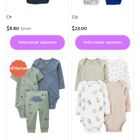
C11
C12
$
8.80
$
23.00
$
11.00
Seleccionar opciones
Seleccionar opciones
¡Oferta!