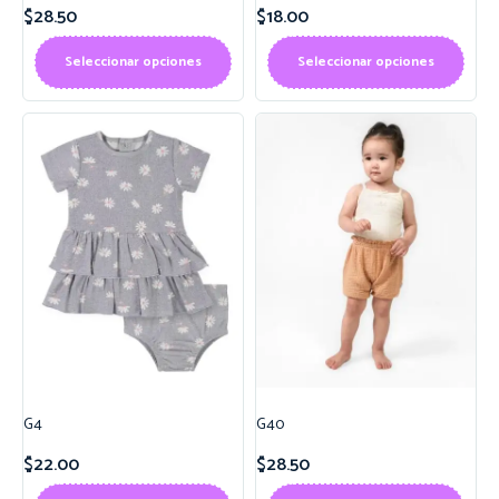
$
28.50
$
18.00
Seleccionar opciones
Seleccionar opciones
G4
G40
$
22.00
$
28.50