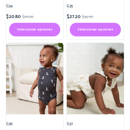
G34
G35
$
20.80
$
27.20
$
26.00
$
34.00
Seleccionar opciones
Seleccionar opciones
G36
G37